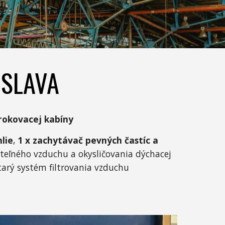
ISLAVA
Brokovacej kabíny
hlie
,
1 x zachytávač pevných častíc a
teľného vzduchu a okysličovania dýchacej
tarý systém filtrovania vzduchu