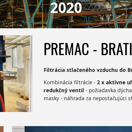
202
0
PREMAC - BRAT
Filtrácia stlačeného vzduchu do 
Kombinácia filtrácie -
2 x aktívne u
redukčný ventil
- požiadavka dýcha
masky - náhrada za nepostačujúci s