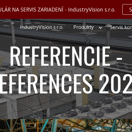
 NA SERVIS ZARIADENÍ - IndustryVision s.r.o.
S
ip to main content
Skip to navigat
IndustryVision s.r.o.
Produkty
Servis k
REFERENCIE -
EFERENCES 20