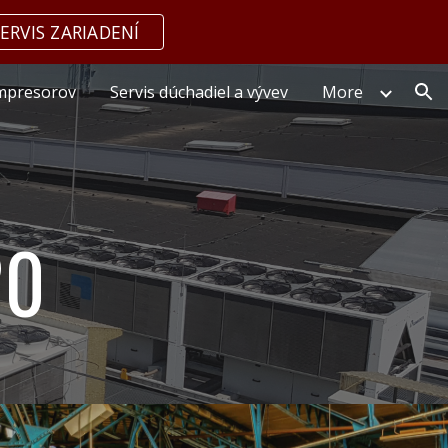
ERVIS ZARIADENÍ
ion
ompresorov
Servis dúchadiel a vývev
More
20