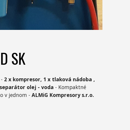
ÝD SK
 -
2 x kompresor, 1 x tlaková nádoba ,
separátor olej - voda
- Kompaktné
ko v jednom -
ALMiG Kompresory s.r.o.