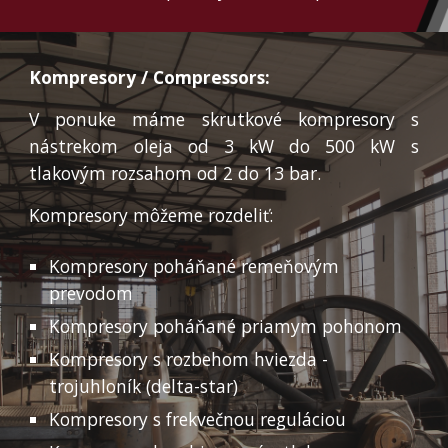
Kompresory / Compressors:
V ponuke máme skrutkové kompresory s
nástrekom oleja od
3
kW do 5
00
kW s
tlakovým rozsahom od
2
do 1
3
bar.
Kompresory môžeme rozdeliť:
Kompresory poháňané remeňovým
prevodom
Kompresory poháňané priamym pohonom
Kompresory s rozbehom hviezda -
trojuhloník (delta-star)
Kompresory s frekvečnou reguláciou