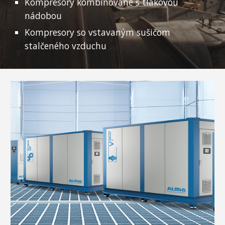
Kompresory kombinované s tlakovou
nádobou
Kompresory so vstavaným sušičom
stalčeného vzduchu