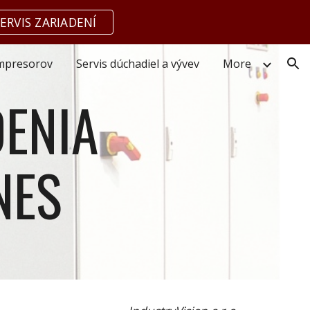
ERVIS ZARIADENÍ
ion
ompresorov
Servis dúchadiel a vývev
More
ENIA
NES