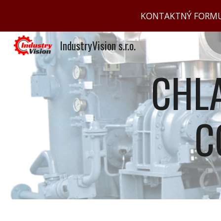
KONTAKTNÝ FORMULÁR
Sk
IndustryVision s.r.o.
CHL
CO